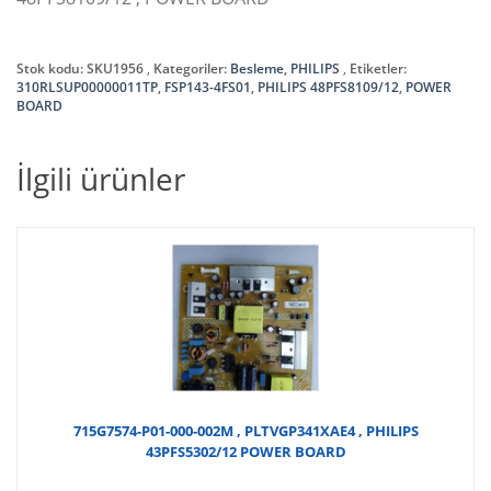
Stok kodu:
SKU1956
Kategoriler:
Besleme
,
PHILIPS
Etiketler:
310RLSUP00000011TP
,
FSP143-4FS01
,
PHILIPS 48PFS8109/12
,
POWER
BOARD
İlgili ürünler
715G7574-P01-000-002M , PLTVGP341XAE4 , PHILIPS
43PFS5302/12 POWER BOARD