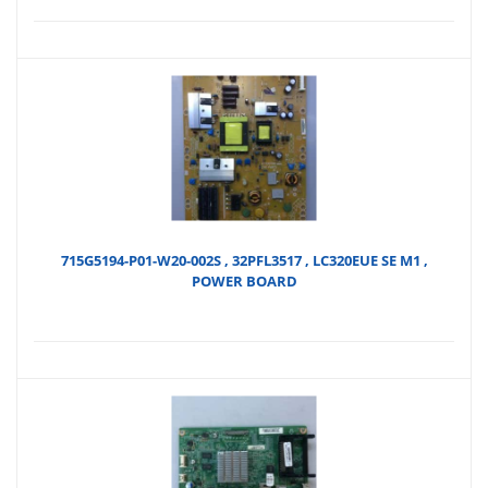
715G5194-P01-W20-002S , 32PFL3517 , LC320EUE SE M1 ,
POWER BOARD