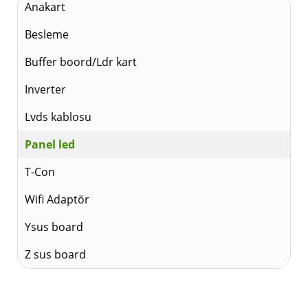
Anakart
Besleme
Buffer boord/Ldr kart
Inverter
Lvds kablosu
Panel led
T-Con
Wifi Adaptör
Ysus board
Z sus board