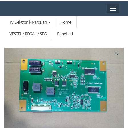
Toggle
navigat
Tv Elektronik Parçaları
Home
VESTEL / REGAL / SEG
Panel led
🔍