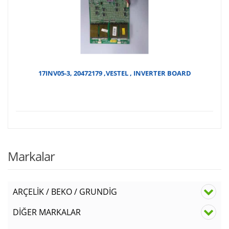
fiyat
₺
₺150
17INV05-3, 20472179 ,VESTEL , INVERTER BOARD
Markalar
ARÇELİK / BEKO / GRUNDİG
DİĞER MARKALAR