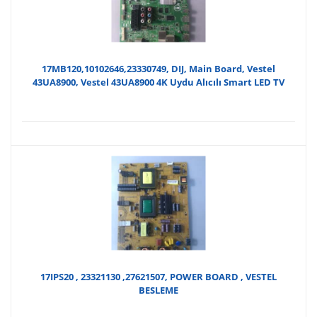
17MB120,10102646,23330749, DIJ, Main Board, Vestel
43UA8900, Vestel 43UA8900 4K Uydu Alıcılı Smart LED TV
17IPS20 , 23321130 ,27621507, POWER BOARD , VESTEL
BESLEME