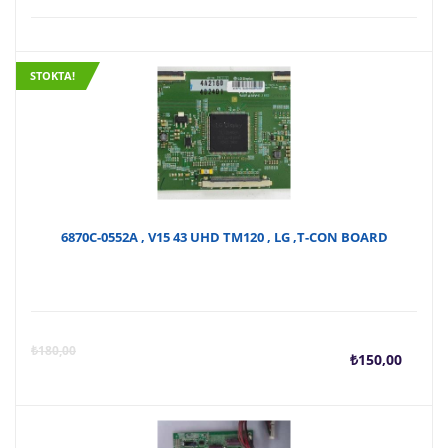
STOKTA!
6870C-0552A , V15 43 UHD TM120 , LG ,T-CON BOARD
Şu
O
₺
180,00
₺
150,00
anda
f