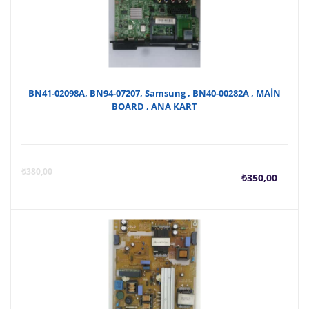
fiyat
₺
₺90,
BN41-02098A, BN94-07207, Samsung , BN40-00282A , MAİN
BOARD , ANA KART
Şu
O
₺
380,00
₺
350,00
anda
f
fiyat
₺
₺350