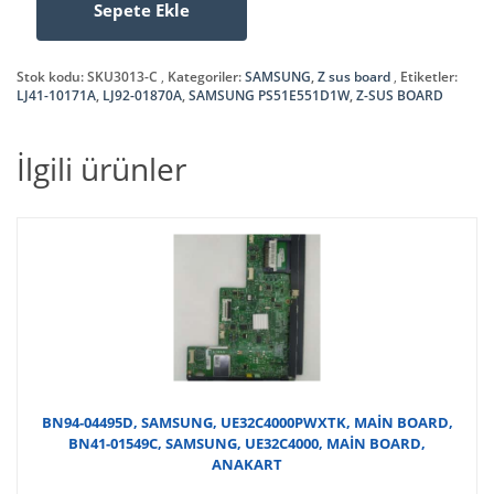
Sepete Ekle
LJ41-
₺100,00.
10171A
,
Stok kodu:
SKU3013-C
Kategoriler:
SAMSUNG
,
Z sus board
Etiketler:
LJ92-
LJ41-10171A
,
LJ92-01870A
,
SAMSUNG PS51E551D1W
,
Z-SUS BOARD
01870A
,
İlgili ürünler
SAMSUNG
PS51E551D1W
,
Z-
SUS
BOARD
adet
BN94-04495D, SAMSUNG, UE32C4000PWXTK, MAİN BOARD,
BN41-01549C, SAMSUNG, UE32C4000, MAİN BOARD,
ANAKART