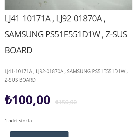
LJ41-10171A , LJ92-01870A ,
SAMSUNG PS51E551D1W , Z-SUS
BOARD
LJ41-10171A , LJ92-01870A , SAMSUNG PS51E551D1W ,
Z-SUS BOARD
Orijinal
Şu
₺
100,00
₺
150,00
fiyat:
andaki
1 adet stokta
₺150,00.
fiyat: