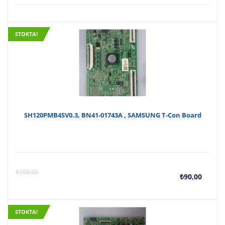
STOKTA!
SH120PMB4SV0.3, BN41-01743A , SAMSUNG T-Con Board
Şu
O
₺
100,00
₺
90,00
anda
f
STOKTA!