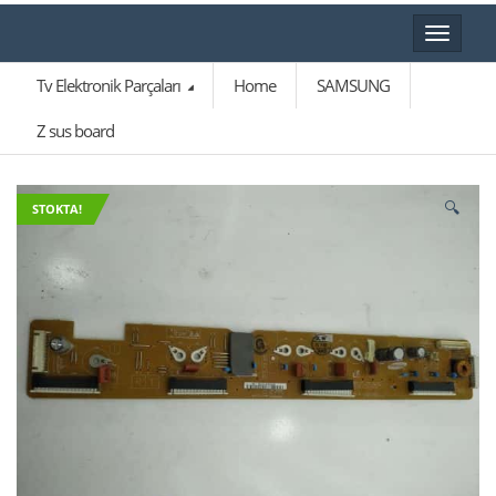
Toggle
navigat
Tv Elektronik Parçaları
Home
SAMSUNG
Z sus board
🔍
STOKTA!