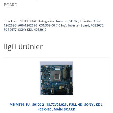
BOARD
Stok kodu:
SKU3023-A
Kategoriler:
Inverter
,
SONY
Etiketler:
A06-
126268G
,
A06-126269G
,
CSN303-00 (40 inç)
,
Inverter Board
,
PCB2676
,
PCB2677
,
SONY KDL-40S2010
İlgili ürünler
MB MT66_EU , S0100-2 , 48.72V04.021 , FULL HD, SONY , KDL-
40BX420 , MAİN BOARD