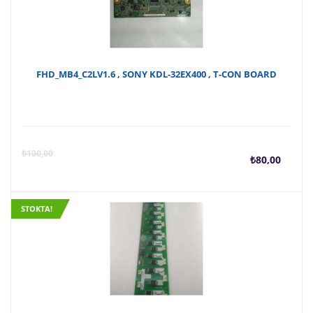
FHD_MB4_C2LV1.6 , SONY KDL-32EX400 , T-CON BOARD
Şu
O
₺
100,00
₺
80,00
anda
f
STOKTA!
fiyat
₺
₺80,