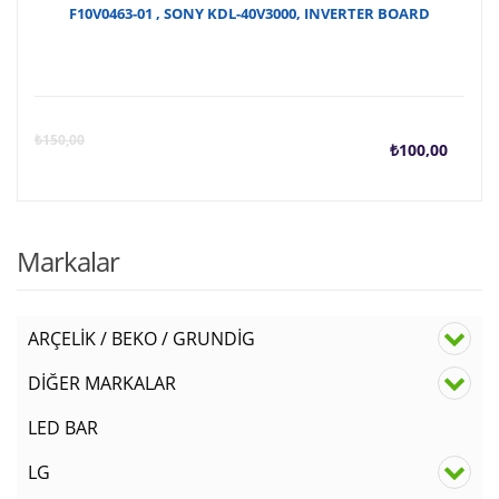
F10V0463-01 , SONY KDL-40V3000, INVERTER BOARD
Şu
O
₺
150,00
₺
100,00
anda
f
fiyat
₺
Markalar
₺100
ARÇELİK / BEKO / GRUNDİG
DİĞER MARKALAR
LED BAR
LG