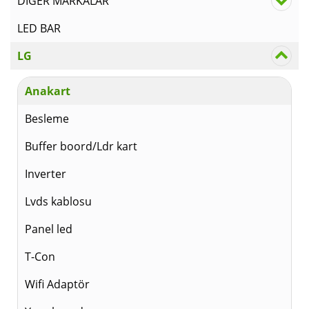
DİĞER MARKALAR
LED BAR
LG
Anakart
Besleme
Buffer boord/Ldr kart
Inverter
Lvds kablosu
Panel led
T-Con
Wifi Adaptör