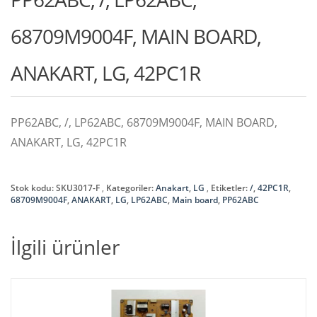
68709M9004F, MAIN BOARD,
ANAKART, LG, 42PC1R
PP62ABC, /, LP62ABC, 68709M9004F, MAIN BOARD,
ANAKART, LG, 42PC1R
Stok kodu:
SKU3017-F
Kategoriler:
Anakart
,
LG
Etiketler:
/
,
42PC1R
,
68709M9004F
,
ANAKART
,
LG
,
LP62ABC
,
Main board
,
PP62ABC
İlgili ürünler