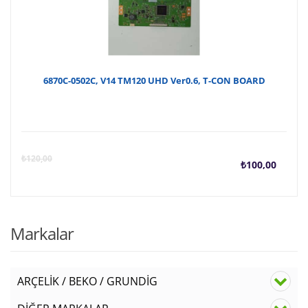
6870C-0502C, V14 TM120 UHD Ver0.6, T-CON BOARD
Şu
O
₺
120,00
₺
100,00
anda
f
fiyat
₺
Markalar
₺100
ARÇELİK / BEKO / GRUNDİG