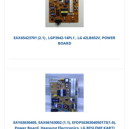
EAX65423701 (2.1) , LGP3942-14PL1 , LG 42LB652V, POWER
BOARD
EAY63630405, EAX66163002 (1.1), EFDPS636304050173(1.0),
Power Board, Heesung Electronics, LG,BESLEME KARTI