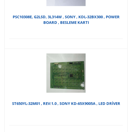
PSC10308E, G2LSD, 3L314W , SONY , KDL-32BX300 , POWER
BOARD , BESLEME KARTI
ST650YL-32M01 , REV:1.0 , SONY KD-65X9005A , LED DRİVER