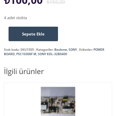
₺
150,00
fiyat:
andaki
4 adet stokta
₺150,00.
fiyat:
Sepete Ekle
PSC10308F
₺100,00.
M
,
Stok kodu:
SKU1505
Kategoriler:
Besleme
,
SONY
Etiketler:
POWER
SONY
BOARD
,
PSC10308F M
,
SONY KDL-32BX400
KDL-
32BX400
İlgili ürünler
,
POWER
BOARD
adet