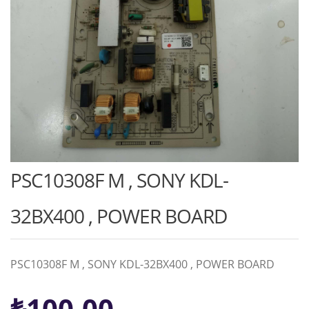
PSC10308F M , SONY KDL-
32BX400 , POWER BOARD
PSC10308F M , SONY KDL-32BX400 , POWER BOARD
Orijinal
Şu
₺
100,00