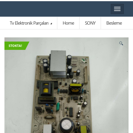
Toggle
navigat
Tv Elektronik Parçaları
Home
SONY
Besleme
🔍
STOKTA!