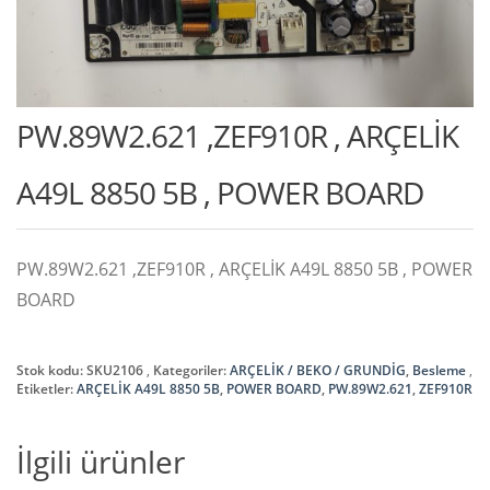
PW.89W2.621 ,ZEF910R , ARÇELİK
A49L 8850 5B , POWER BOARD
PW.89W2.621 ,ZEF910R , ARÇELİK A49L 8850 5B , POWER
BOARD
Stok kodu:
SKU2106
Kategoriler:
ARÇELİK / BEKO / GRUNDİG
,
Besleme
Etiketler:
ARÇELİK A49L 8850 5B
,
POWER BOARD
,
PW.89W2.621
,
ZEF910R
İlgili ürünler