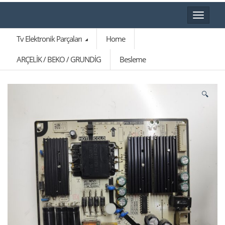
Toggle
navigat
Tv Elektronik Parçaları
Home
ARÇELİK / BEKO / GRUNDİG
Besleme
🔍