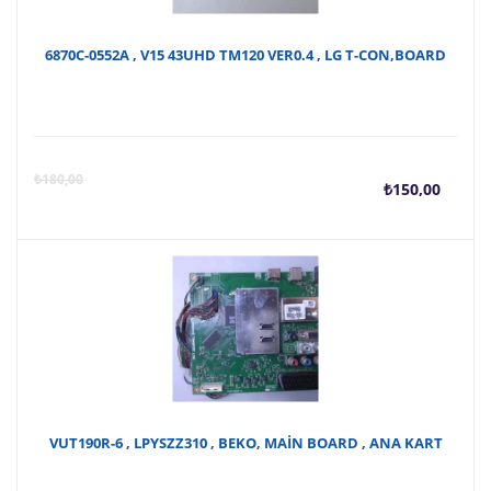
6870C-0552A , V15 43UHD TM120 VER0.4 , LG T-CON,BOARD
Şu
O
₺
180,00
₺
150,00
anda
f
fiyat
₺
₺150
VUT190R-6 , LPYSZZ310 , BEKO, MAİN BOARD , ANA KART