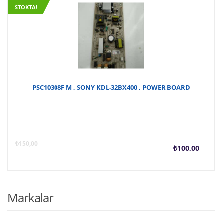
STOKTA!
PSC10308F M , SONY KDL-32BX400 , POWER BOARD
Şu
O
₺
150,00
₺
100,00
anda
f
fiyat
₺
Markalar