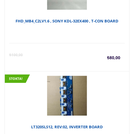
FHD_MB4_C2LV1.6 , SONY KDL-32EX400 , T-CON BOARD
Şu
O
₺
100,00
₺
80,00
anda
f
STOKTA!
fiyat
₺
₺80,
LT320SLS12, REV:02, INVERTER BOARD