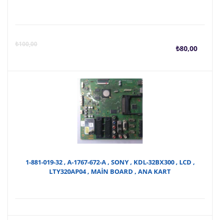
Şu
O
₺
100,00
₺
80,00
anda
f
fiyat
₺
₺80,
1-881-019-32 , A-1767-672-A , SONY , KDL-32BX300 , LCD ,
LTY320AP04 , MAİN BOARD , ANA KART