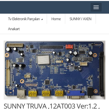
Toggle
navigat
Tv Elektronik Parçaları
Home
SUNNY / AXEN
Anakart
🔍
SUNNY TRUVA ,12AT003 Ver:1.2 ,