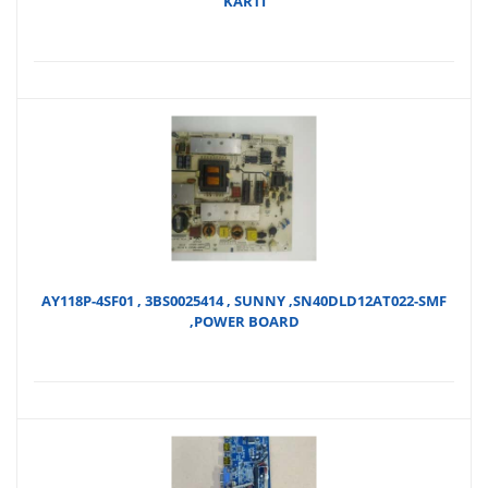
KARTI
AY118P-4SF01 , 3BS0025414 , SUNNY ,SN40DLD12AT022-SMF
,POWER BOARD