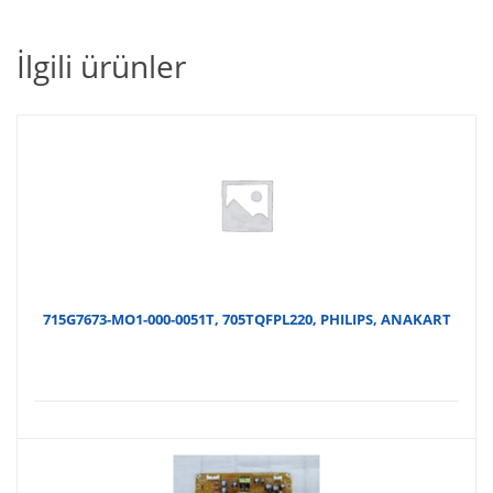
32PFK4309
12,T-
İlgili ürünler
CON
BOARD
adet
715G7673-MO1-000-0051T, 705TQFPL220, PHILIPS, ANAKART