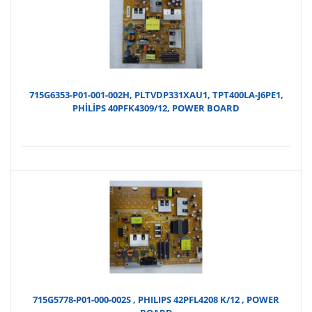
715G6353-P01-001-002H, PLTVDP331XAU1, TPT400LA-J6PE1,
PHİLİPS 40PFK4309/12, POWER BOARD
715G5778-P01-000-002S , PHILIPS 42PFL4208 K/12 , POWER