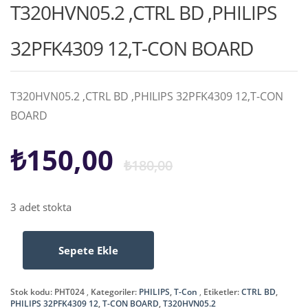
T320HVN05.2 ,CTRL BD ,PHILIPS
32PFK4309 12,T-CON BOARD
T320HVN05.2 ,CTRL BD ,PHILIPS 32PFK4309 12,T-CON
BOARD
Orijinal
Şu
₺
150,00
₺
180,00
fiyat:
andaki
3 adet stokta
₺180,00.
fiyat:
Sepete Ekle
T320HVN05.2
₺150,00.
,CTRL
BD
Stok kodu:
PHT024
Kategoriler:
PHILIPS
,
T-Con
Etiketler:
CTRL BD
,
,PHILIPS
PHILIPS 32PFK4309 12
,
T-CON BOARD
,
T320HVN05.2