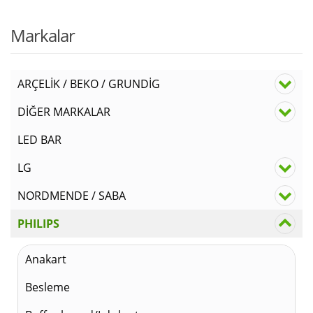
fiyat
₺
Markalar
₺70,
ARÇELİK / BEKO / GRUNDİG
DİĞER MARKALAR
LED BAR
LG
NORDMENDE / SABA
PHILIPS
Anakart
Besleme