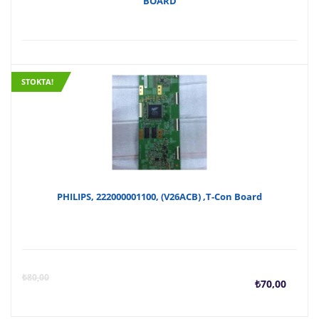
BOARD
STOKTA!
PHILIPS, 222000001100, (V26ACB) ,T-Con Board
Şu
O
₺
80,00
₺
70,00
anda
f