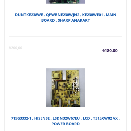
DUNTKE238WE , QPWBNE238WJN2 , KE238WE01 , MAIN
BOARD , SHARP ANAKART
Şu
O
₺
200,00
₺
180,00
anda
f
fiyat
₺
₺180
715G3332-1 , HISENSE , LSDN32W67EU , LCD , T315XW02 VX ,
POWER BOARD