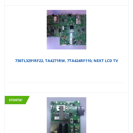
736TL3291RF22, TA4271RW, 7TA424RF110, NEXT LCD TV
STOKTA!