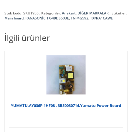
Stok kodu:
SKU1955
Kategoriler:
Anakart
,
DİĞER MARKALAR
Etiketler:
Main board
,
PANASONİC TX-49DS503E
,
TNP4G592
,
TXN/A1CAWE
İlgili ürünler
YUMATU,AY036P-1HF08 , 3BS0030714,Yumatu Power Board