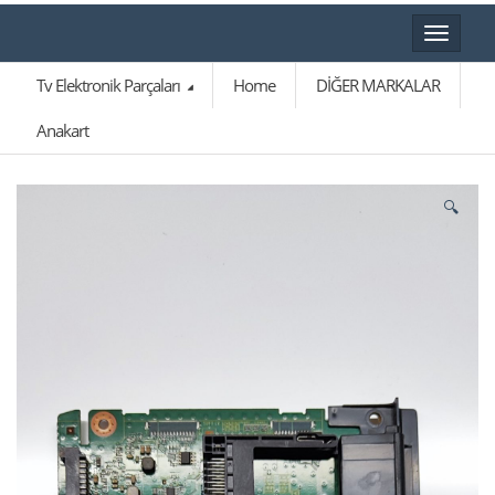
Toggle
navigat
Tv Elektronik Parçaları
Home
DİĞER MARKALAR
Anakart
🔍