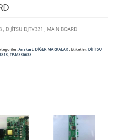
RD
 , DİJİTSU DJTV321 , MAIN BOARD
ategoriler:
Anakart
,
DİĞER MARKALAR
Etiketler:
DİJİTSU
B818
,
TP.MS3663S