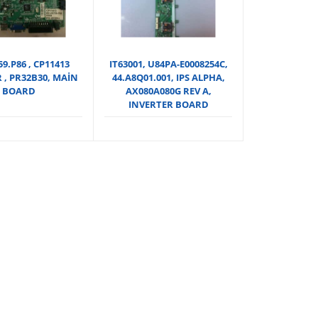
59.P86 , CP11413
IT63001, U84PA-E0008254C,
 , PR32B30, MAİN
44.A8Q01.001, IPS ALPHA,
BOARD
AX080A080G REV A,
INVERTER BOARD