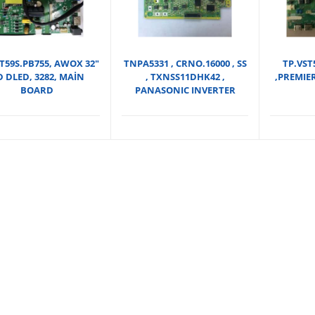
T59S.PB755, AWOX 32″
TNPA5331 , CRNO.16000 , SS
TP.VST
 DLED, 3282, MAİN
, TXNSS11DHK42 ,
,PREMIER
BOARD
PANASONIC INVERTER