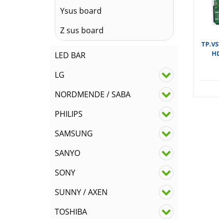
Ysus board
Z sus board
TP.VS
HD
LED BAR
LG
NORDMENDE / SABA
PHILIPS
SAMSUNG
SANYO
SONY
SUNNY / AXEN
TOSHIBA