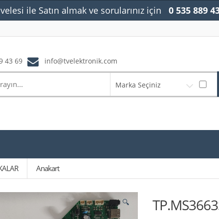
velesi ile Satın almak ve sorularınız için
0 535 889 4
9 43 69
info@tvelektronik.com
Marka Seçiniz
KALAR
Anakart
TP.MS3663S
🔍