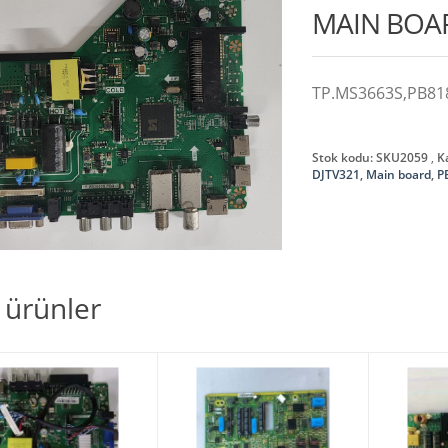
MAIN BOA
TP.MS3663S,PB818
Stok kodu:
SKU2059
K
DJTV321
,
Main board
,
P
li ürünler