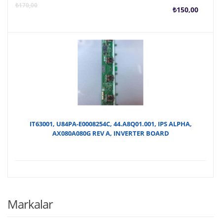
Şu
O
₺
170,00
₺
150,00
anda
f
fiyat
₺
₺150
IT63001, U84PA-E0008254C, 44.A8Q01.001, IPS ALPHA,
AX080A080G REV A, INVERTER BOARD
Markalar