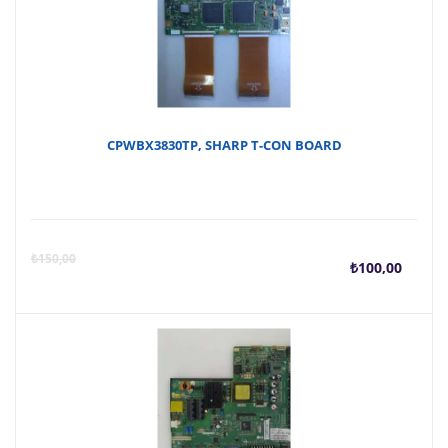
CPWBX3830TP, SHARP T-CON BOARD
Şu
O
₺
150,00
₺
100,00
anda
f
fiyat
₺
₺100