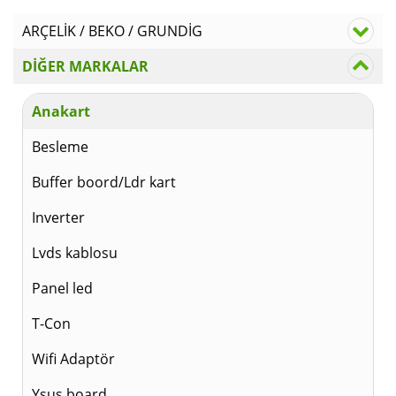
ARÇELİK / BEKO / GRUNDİG
DİĞER MARKALAR
Anakart
Besleme
Buffer boord/Ldr kart
Inverter
Lvds kablosu
Panel led
T-Con
Wifi Adaptör
Ysus board