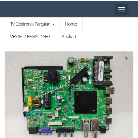
Toggle
navigat
Tv Elektronik Parçaları
Home
VESTEL / REGAL / SEG
Anakart
🔍