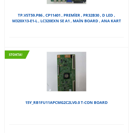
TP.VST59.P86 , CP11401 , PREMİER , PR32B30 , D LED ,
M320X13-E1-L , LC320EXN SE A1 , MAİN BOARD , ANA KART
STOKTA!
15Y_RB1FU11APCMG2C2LV0.0 T-CON BOARD