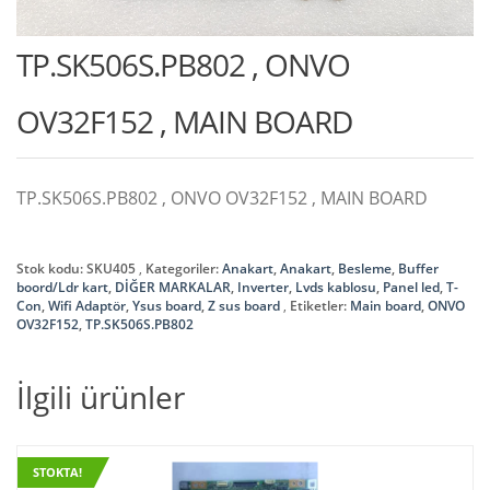
TP.SK506S.PB802 , ONVO
OV32F152 , MAIN BOARD
TP.SK506S.PB802 , ONVO OV32F152 , MAIN BOARD
Stok kodu:
SKU405
Kategoriler:
Anakart
,
Anakart
,
Besleme
,
Buffer
boord/Ldr kart
,
DİĞER MARKALAR
,
Inverter
,
Lvds kablosu
,
Panel led
,
T-
Con
,
Wifi Adaptör
,
Ysus board
,
Z sus board
Etiketler:
Main board
,
ONVO
OV32F152
,
TP.SK506S.PB802
İlgili ürünler
STOKTA!