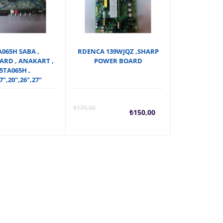
A065H SABA ,
RDENCA 139WJQZ ,SHARP
RD , ANAKART ,
POWER BOARD
5TA065H ,
7″,20″,26″,27″
Şu
Orijin
₺
170,00
₺
150,00
andaki
fiyat:
fiyat:
₺170,0
₺150,00.