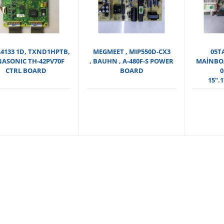
4133 1D, TXND1HPTB,
MEGMEET , MIP550D-CX3
05T
ASONIC TH-42PV70F
, BAUHN , A-480F-S POWER
MAİNBOA
CTRL BOARD
BOARD
0
15″.1