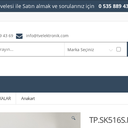
velesi ile Satın almak ve sorularınız için
0 535 889 4
9 43 69
info@tvelektronik.com
Marka Seçiniz
KALAR
Anakart
TP.SK516S.
🔍