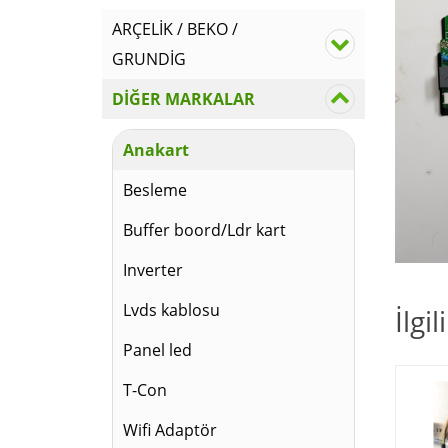
ARÇELİK / BEKO /
GRUNDİG
DİĞER MARKALAR
Anakart
Besleme
Buffer boord/Ldr kart
Inverter
Lvds kablosu
İlgi
Panel led
T-Con
Wifi Adaptör