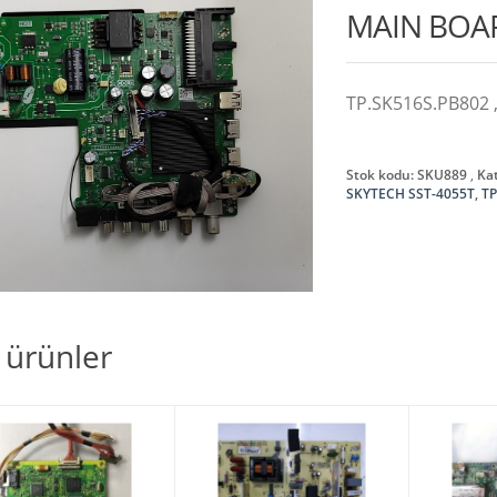
MAIN BOA
TP.SK516S.PB802 
Stok kodu:
SKU889
Kat
SKYTECH SST-4055T
,
TP
li ürünler