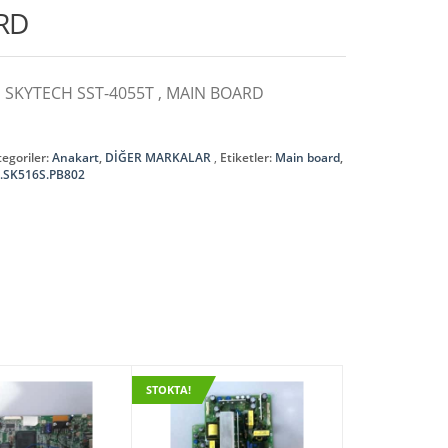
RD
, SKYTECH SST-4055T , MAIN BOARD
egoriler:
Anakart
,
DİĞER MARKALAR
Etiketler:
Main board
,
.SK516S.PB802
STOKTA!