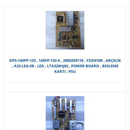
DPS-145PP-133 , 145PP-133 A , 2950259110 , YXD910R , ARÇELİK
, A32-LEG-5B , LED , LTA320HJ02 , POWER BOARD , BESLEME
KARTI , PSU