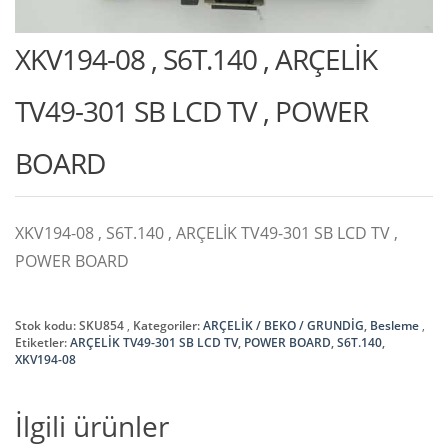
XKV194-08 , S6T.140 , ARÇELİK
TV49-301 SB LCD TV , POWER
BOARD
XKV194-08 , S6T.140 , ARÇELİK TV49-301 SB LCD TV ,
POWER BOARD
Stok kodu:
SKU854
Kategoriler:
ARÇELİK / BEKO / GRUNDİG
,
Besleme
Etiketler:
ARÇELİK TV49-301 SB LCD TV
,
POWER BOARD
,
S6T.140
,
XKV194-08
İlgili ürünler