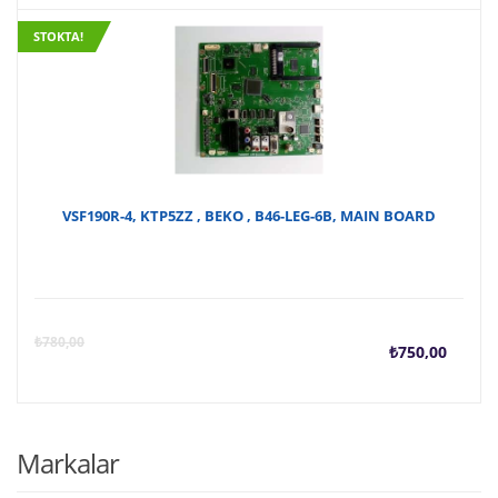
STOKTA!
VSF190R-4, KTP5ZZ , BEKO , B46-LEG-6B, MAIN BOARD
Şu
O
₺
780,00
₺
750,00
anda
f
fiyat
₺
Markalar