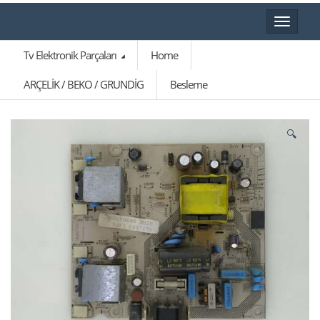
Toggle
navigat
Tv Elektronik Parçaları
Home
ARÇELİK / BEKO / GRUNDİG
Besleme
🔍