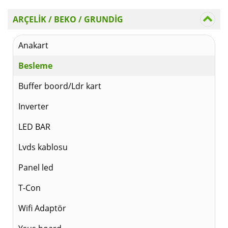
₺750
ARÇELİK / BEKO / GRUNDİG
Anakart
Besleme
Buffer boord/Ldr kart
Inverter
LED BAR
Lvds kablosu
Panel led
T-Con
Wifi Adaptör