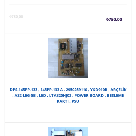
Şu
O
₺
780,00
₺
750,00
anda
f
fiyat
₺
₺750
DPS-145PP-133 , 145PP-133 A , 2950259110 , YXD910R , ARÇELİK
, A32-LEG-5B , LED , LTA320HJ02 , POWER BOARD , BESLEME
KARTI , PSU