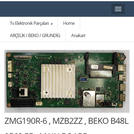
Toggle
navigat
Tv Elektronik Parçaları
Home
ARÇELİK / BEKO / GRUNDİG
Anakart
🔍
ZMG190R-6 , MZB2ZZ , BEKO B48L