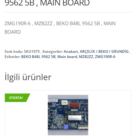
9562 5B , MAIN BOARD
ZMG190R-6 , MZB2ZZ , BEKO B48L 9562 5B , MAIN
BOARD
Stok kodu:
SKU1975
Kategoriler:
Anakart
,
ARÇELİK / BEKO / GRUNDİG
Etiketler:
BEKO B48L 9562 5B
,
Main board
,
MZB2ZZ
,
ZMG190R-6
İlgili ürünler
STOKTA!