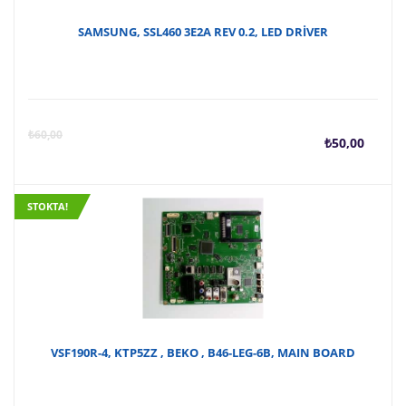
SAMSUNG, SSL460 3E2A REV 0.2, LED DRİVER
Şu
O
₺
60,00
₺
50,00
anda
f
STOKTA!
fiyat
₺
₺50,
VSF190R-4, KTP5ZZ , BEKO , B46-LEG-6B, MAIN BOARD