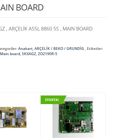
 MAIN BOARD
GZ , ARÇELİK A55L 8860 5S , MAIN BOARD
ategoriler:
Anakart
,
ARÇELİK / BEKO / GRUNDİG
Etiketler:
,
Main board
,
SKXAGZ
,
ZO2190R-5
STOKTA!