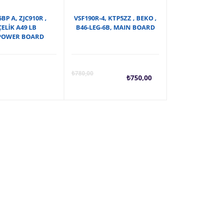
BP A, ZJC910R ,
VSF190R-4, KTP5ZZ , BEKO ,
ELİK A49 LB
B46-LEG-6B, MAIN BOARD
,POWER BOARD
nal
Şu
Orijin
₺
780,00
₺
750,00
:
andaki
fiyat:
,00.
fiyat:
₺780,0
₺750,00.