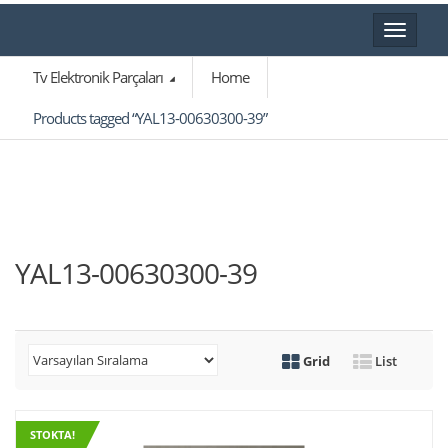
Toggle
navigat
Tv Elektronik Parçaları
Home
Products tagged “YAL13-00630300-39”
YAL13-00630300-39
Grid
List
STOKTA!