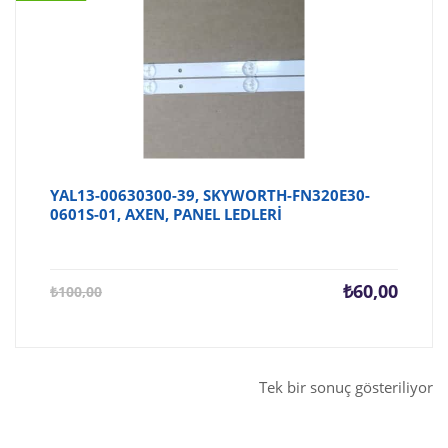
YAL13-00630300-39, SKYWORTH-FN320E30-
0601S-01, AXEN, PANEL LEDLERİ
Şu
Orijina
₺
60,00
₺
100,00
andaki
fiyat:
fiyat:
₺100,0
₺60,00.
Tek bir sonuç gösteriliyor