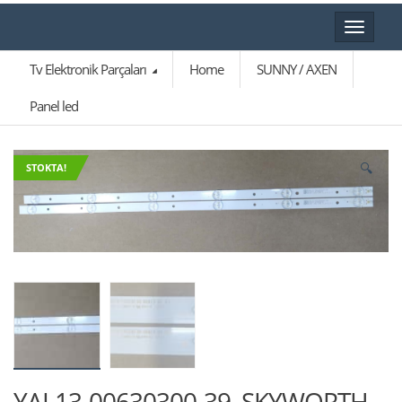
Toggle
navigat
Tv Elektronik Parçaları
Home
SUNNY / AXEN
Panel led
🔍
STOKTA!
YAL13-00630300-39, SKYWORTH-