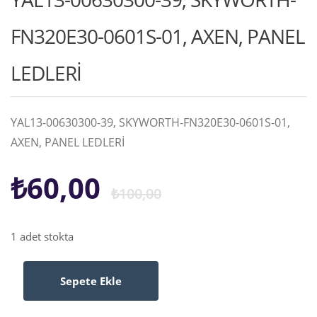
FN320E30-0601S-01, AXEN, PANEL
LEDLERİ
YAL13-00630300-39, SKYWORTH-FN320E30-0601S-01,
AXEN, PANEL LEDLERİ
Orijinal
Şu
₺
60,00
₺
100,00
fiyat:
andaki
1 adet stokta
₺100,00.
fiyat:
Sepete Ekle
YAL13-
₺60,00.
00630300-