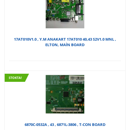
fiyat
₺
₺100
17AT010V1.0 , Y.M ANAKART 17AT010 40,43 S2V1.0 MNL ,
ELTON, MAİN BOARD
STOKTA!
6870C-0532A , 43 , 6871L-3806 , T-CON BOARD