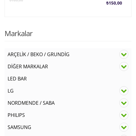
₺
180,00
₺
150,00
anda
f
fiyat
₺
Markalar
₺150
ARÇELİK / BEKO / GRUNDİG
DİĞER MARKALAR
LED BAR
LG
NORDMENDE / SABA
PHILIPS
SAMSUNG