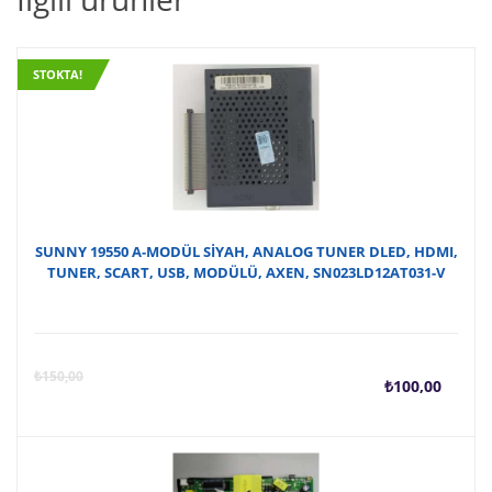
STOKTA!
SUNNY 19550 A-MODÜL SİYAH, ANALOG TUNER DLED, HDMI,
TUNER, SCART, USB, MODÜLÜ, AXEN, SN023LD12AT031-V
Şu
O
₺
150,00
₺
100,00
anda
f