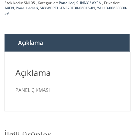
39,
Stok kodu:
SNL05
Kategoriler:
Panel led
,
SUNNY / AXEN
Etiketler:
SKYWORTH-
AXEN
,
Panel Ledleri
,
SKYWORTH-FN320E30-0601S-01
,
YAL13-00630300-
39
FN320E30-
0601S-
01,
AXEN,
PANEL
Açıklama
LEDLERİ
adet
Açıklama
PANEL ÇIKMASI
İlgili ürünler