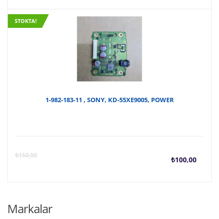
STOKTA!
1-982-183-11 , SONY, KD-55XE9005, POWER
Şu
O
₺
150,00
₺
100,00
anda
f
fiyat
₺
Markalar