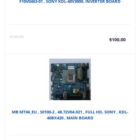
F10V0463-01 , SONY KDL-40V3000, INVERTER BOARD
Şu
O
₺
150,00
₺
100,00
anda
f
fiyat
₺
₺100
MB MT66_EU , S0100-2 , 48.72V04.021 , FULL HD, SONY , KDL-
40BX420 , MAİN BOARD