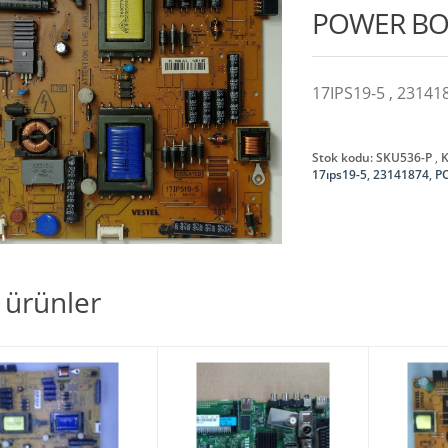
POWER B
17IPS19-5 , 2314
Stok kodu:
SKU536-P
K
17ıps19-5
,
23141874
,
P
li ürünler