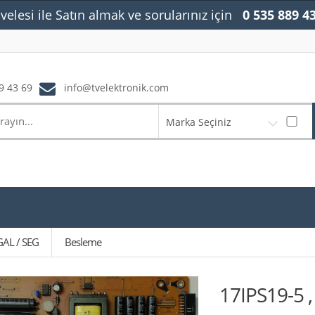
velesi ile Satın almak ve sorularınız için
0 535 889 4
9 43 69
info@tvelektronik.com
Marka Seçiniz
GAL / SEG
Besleme
17IPS19-5 
🔍