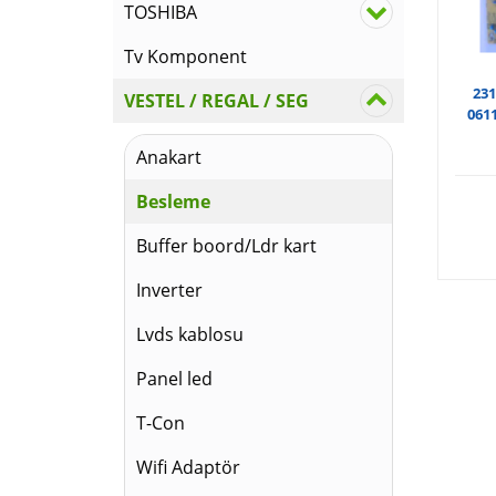
TOSHIBA
Tv Komponent
231
VESTEL / REGAL / SEG
061
Anakart
Besleme
Buffer boord/Ldr kart
Inverter
Lvds kablosu
Panel led
T-Con
Wifi Adaptör