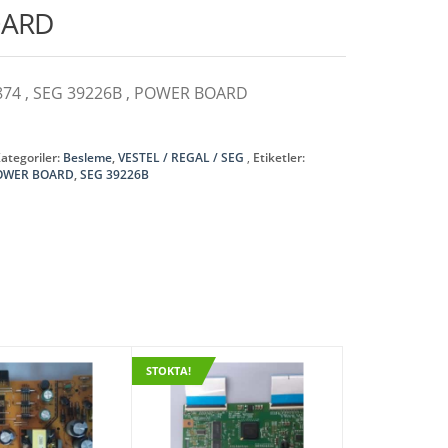
OARD
1874 , SEG 39226B , POWER BOARD
ategoriler:
Besleme
,
VESTEL / REGAL / SEG
Etiketler:
OWER BOARD
,
SEG 39226B
STOKTA!