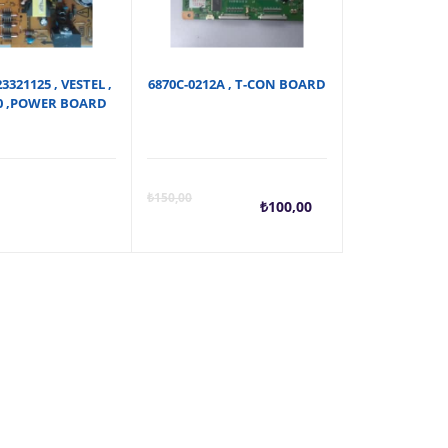
23321125 , VESTEL ,
6870C-0212A , T-CON BOARD
0 ,POWER BOARD
Şu
Orijin
₺
150,00
₺
100,00
andaki
fiyat:
fiyat:
₺150,0
₺100,00.