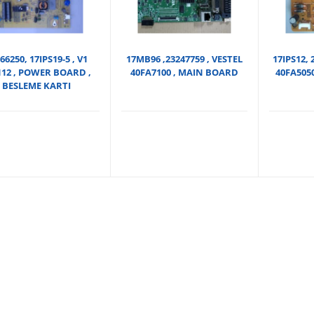
66250, 17IPS19-5 , V1
17MB96 ,23247759 , VESTEL
17IPS12, 
112 , POWER BOARD ,
40FA7100 , MAIN BOARD
40FA505
BESLEME KARTI