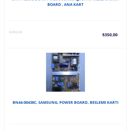
BOARD , ANA KART
Şu
O
₺
380,00
₺
350,00
anda
f
fiyat
₺
₺350
BN44-00438C, SAMSUNG, POWER BOARD, BESLEME KARTI