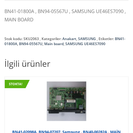
BN41-01800A , BN94-05567U , SAMSUNG UE46ES7090 ,
MAIN BOARD
Stok kodu:
SKU2063
Kategoriler:
Anakart
,
SAMSUNG
Etiketler:
BN41-
01800A
,
BN94-05567U
,
Main board
,
SAMSUNG UE46ES7090
İlgili ürünler
STOKTA!
BN41-02098A, BN94-07207, Samsung , BN40-00282A , MAİN