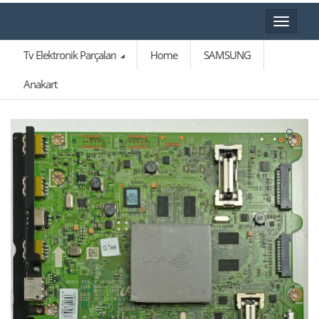
Toggle
navigat
Tv Elektronik Parçaları
Home
SAMSUNG
Anakart
🔍