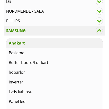
LG
NORDMENDE / SABA
PHILIPS
SAMSUNG
Anakart
Besleme
Buffer boord/Ldr kart
hoparlör
Inverter
Lvds kablosu
Panel led