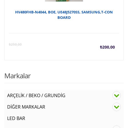
HV480FHB-N4044, BOE, UE48J5270SS, SAMSUNG,T-CON
BOARD
Şu
O
₺
250,00
₺
200,00
anda
f
fiyat
₺
Markalar
₺200
ARÇELİK / BEKO / GRUNDİG
DİĞER MARKALAR
LED BAR