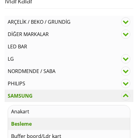
fiyat
₺
Markalar
₺150
ARÇELİK / BEKO / GRUNDİG
DİĞER MARKALAR
LED BAR
LG
NORDMENDE / SABA
PHILIPS
SAMSUNG
Anakart
Besleme
Buffer boord/Ldr kart