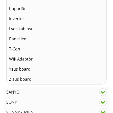
hoparlör
Inverter
Lvds kablosu
Panel led
T-Con
Wifi Adaptör
Ysus board
Z sus board
SANYO
SONY
SUNNY / AXEN