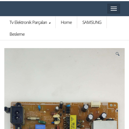
Toggle
navigat
Tv Elektronik Parçaları
Home
SAMSUNG
Besleme
🔍